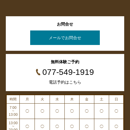
お問合せ
メールでお問合せ
無料体験ご予約
077-549-1919
電話予約はこちら
時間
月
火
水
木
金
土
日
7:00
~
◯
◯
◯
◯
◯
◯
◯
13:00
13:00
~
◯
◯
◯
◯
◯
◯
◯
23:00