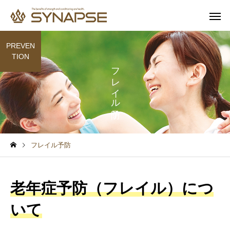
PREVEN
TION
フレイル予防
寄り添うサポート
多彩なオプ
健康と食事
健康と食事
通勤前でも安心
子供も一緒
フレイル予防
毎日1時間の寝不足でも太
筋トレするとムキムキ
る？6週間の研究で起きた
る？実は多くの人が誤
老年症予防（フレイル）につ
変化
ていること
いて