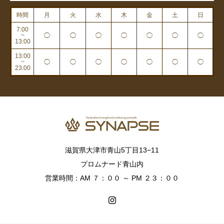
時間
月
火
水
木
金
土
日
7:00
~
◯
◯
◯
◯
◯
◯
◯
13:00
13:00
~
◯
◯
◯
◯
◯
◯
◯
23:00
滋賀県大津市青山5丁目13−11
プロムナード青山内
営業時間：AM ７：００ ～ PM ２３：００