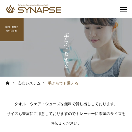
RELIABLE
手ぶらでも通える
SYSTEM
寄り添うサポート
多彩なオプ
健康と食事
健康と食事
通勤前でも安心
子供も一緒
安心システム
手ぶらでも通える
毎日1時間の寝不足でも太
筋トレするとムキムキ
る？6週間の研究で起きた
る？実は多くの人が誤
タオル・ウェア・シューズを無料で貸し出ししております。
変化
ていること
サイズも豊富にご用意しておりますのでトレーナーに希望のサイズを
お伝えください。