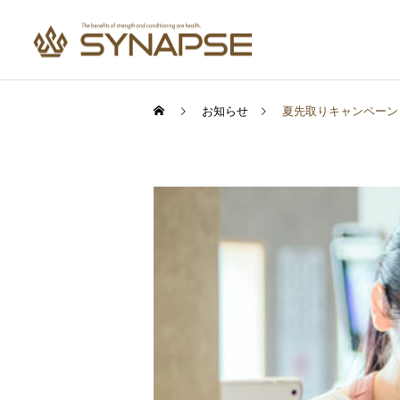
お知らせ
夏先取りキャンペーン
寄り添うサポート
健康と食事
健康と食事
通勤前でも安心
筋トレは何回、何セットが
汗をかけば脂肪は燃える？
正解？実は一番大切なのは
実は多くの人が勘違いして
〇〇です
いること