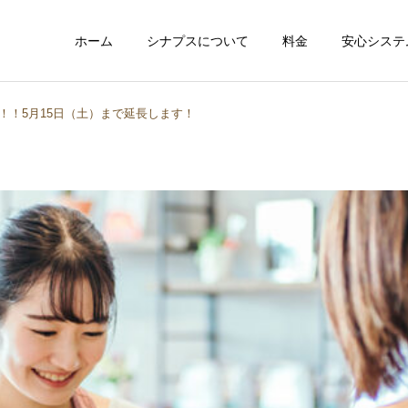
ホーム
シナプスについて
料金
安心システ
！！5月15日（土）まで延長します！
多彩なオプション
６つの安心保
健康と食事
健康と食事
子供も一緒で安心
楽しくママライ
痩せる人は「完璧」を目指
毎日体重を測るべき？増え
さない。ダイエットが続く
た日に落ち込まなくていい
人の共通点とは？
理由