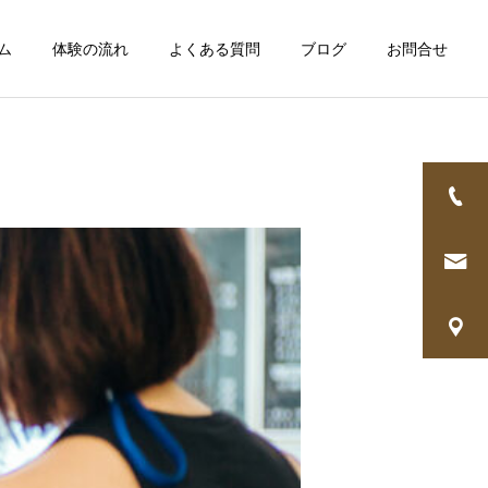
ム
体験の流れ
よくある質問
ブログ
お問合せ
詳細を見る
証
手ぶらでも通える
健康と食事
健康と食事
フ
ドリンク支給
ダイエット中でもラーメン
痩せたら人生は変わる？実
は食べていい？我慢しすぎ
際に多くのお客様が感じた
ない方が成功しやすい理由
変化とは