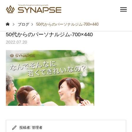
ブログ
50代からのパーソナルジム-700×440
50代からのパーソナルジム-700×440
2022.07.20
寄り添うサポート
多彩なオプ
健康と食事
健康と食事
通勤前でも安心
子供も一緒
報
プロテインを飲めば筋肉は
汗をかけば脂肪は燃え
つく？実は多くの人が勘違
実は多くの人が勘違い
いしていること
いること
投稿者:
管理者