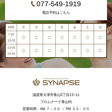
077-549-1919
電話予約はこちら
時間
月
火
水
木
金
土
日
7:00
~
◯
◯
◯
◯
◯
◯
◯
13:00
13:00
~
◯
◯
◯
◯
◯
◯
◯
23:00
滋賀県大津市青山5丁目13−11
プロムナード青山内
営業時間：AM ７：００ ～ PM ２３：００