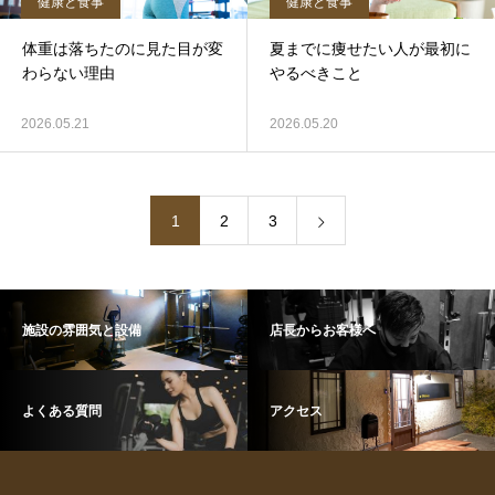
健康と食事
健康と食事
体重は落ちたのに見た目が変
夏までに痩せたい人が最初に
わらない理由
やるべきこと
2026.05.21
2026.05.20
1
2
3
施設の雰囲気と設備
店長からお客様へ
よくある質問
アクセス