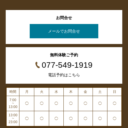
お問合せ
メールでお問合せ
無料体験ご予約
077-549-1919
電話予約はこちら
時間
月
火
水
木
金
土
日
7:00
~
◯
◯
◯
◯
◯
◯
◯
13:00
13:00
~
◯
◯
◯
◯
◯
◯
◯
23:00