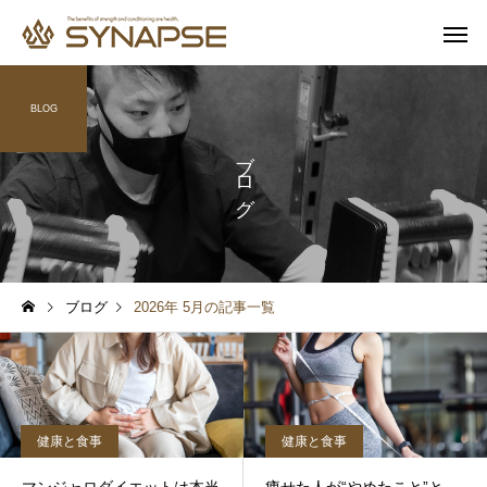
BLOG
ブログ
寄り添うサポート
多彩なオプ
健康と食事
健康と食事
通勤前でも安心
子供も一緒
ブログ
2026年 5月の記事一覧
筋トレするとムキムキにな
プロテインを飲めば筋
る？実は多くの人が誤解し
つく？実は多くの人が
ていること
いしていること
健康と食事
健康と食事