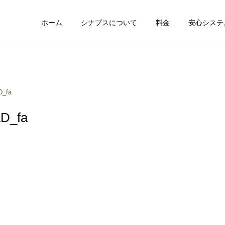
ホーム
シナプスについて
料金
安心システ
多彩なオプション
６つの安心保
_fa
D_fa
健康と食事
健康と食事
子供も一緒で安心
楽しくママライ
汗をかけば脂肪は燃える？
痩せる人は「完璧」を目指
実は多くの人が勘違いして
さない。ダイエットが続く
いること
人の共通点とは？