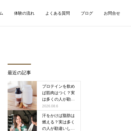
ム
体験の流れ
よくある質問
ブログ
お問合せ
詳細を見る
証
手ぶらでも通える
最近の記事
健康と食事
健康と食事
フ
ドリンク支給
プロテインを飲め
毎日体重を測るべき？増え
ダイエット中でもラーメン
ば筋肉はつく？実
た日に落ち込まなくていい
は食べていい？我慢しすぎ
は多くの人が勘違
理由
ない方が成功しやすい理由
いしていること
2026.08.6
汗をかけば脂肪は
燃える？実は多く
の人が勘違いして