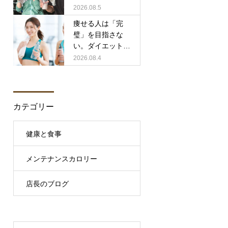
いること
2026.08.5
痩せる人は「完
璧」を目指さな
い。ダイエットが
続く人の共通点と
2026.08.4
は？
カテゴリー
健康と食事
メンテナンスカロリー
店長のブログ