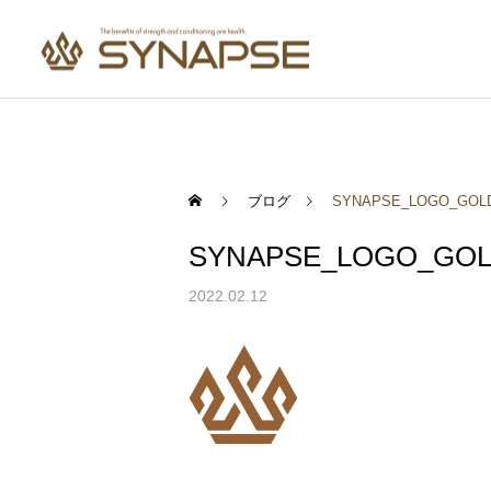
寄り添うサポート
ブログ
SYNAPSE_LOGO_GOLD
SYNAPSE_LOGO_GOL
健康と食事
健康と食事
2022.02.12
通勤前でも安心
ChatGPTのダイエット情報
プロテインを飲めば筋肉は
は信用できる？AIを上手に
つく？実は多くの人が勘違
活用する方法
いしていること