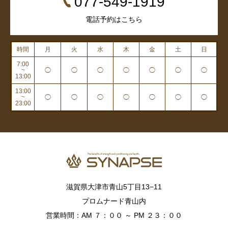
077-549-1919
電話予約はこちら
時間
月
火
水
木
金
土
日
7:00
~
◯
◯
◯
◯
◯
◯
◯
13:00
13:00
~
◯
◯
◯
◯
◯
◯
◯
23:00
滋賀県大津市青山5丁目13−11
プロムナード青山内
営業時間：AM ７：００ ～ PM ２３：００