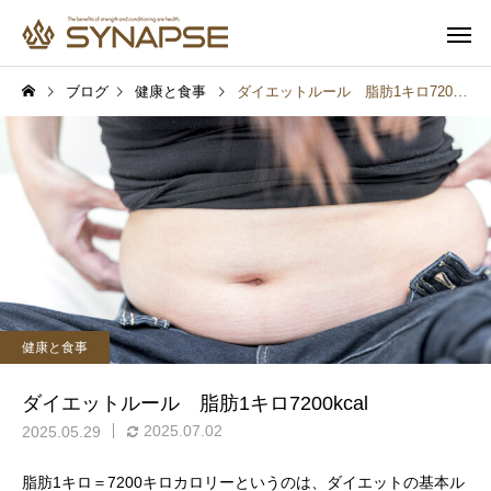
ブログ
健康と食事
ダイエットルール 脂肪1キロ7200kcal
寄り添うサポート
多彩なオプ
健康と食事
健康と食事
通勤前でも安心
子供も一緒
筋トレするとムキムキにな
プロテインを飲めば筋
健康と食事
る？実は多くの人が誤解し
つく？実は多くの人が
ていること
いしていること
ダイエットルール 脂肪1キロ7200kcal
2025.07.02
2025.05.29
脂肪1キロ＝7200キロカロリーというのは、ダイエットの基本ル