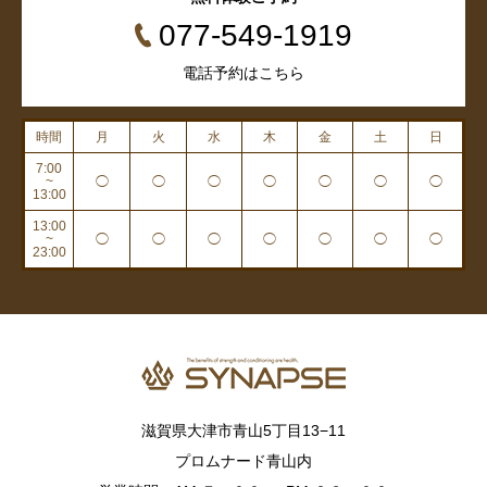
077-549-1919
電話予約はこちら
時間
月
火
水
木
金
土
日
7:00
~
◯
◯
◯
◯
◯
◯
◯
13:00
13:00
~
◯
◯
◯
◯
◯
◯
◯
23:00
滋賀県大津市青山5丁目13−11
プロムナード青山内