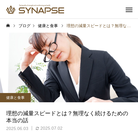
ブログ
健康と食事
理想の減量スピードとは？無理なく続けるための本当の話
寄り添うサポート
多彩なオプ
健康と食事
健康と食事
通勤前でも安心
子供も一緒
筋トレするとムキムキにな
プロテインを飲めば筋
健康と食事
る？実は多くの人が誤解し
つく？実は多くの人が
ていること
いしていること
理想の減量スピードとは？無理なく続けるための
本当の話
2025.07.02
2025.06.03