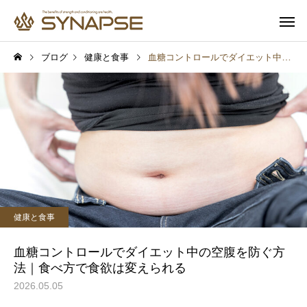
ブログ
健康と食事
血糖コントロールでダイエット中の空腹を防ぐ方法｜食べ方で食欲は変えられる
寄り添うサポート
多彩なオプ
健康と食事
健康と食事
通勤前でも安心
子供も一緒
汗をかけば脂肪は燃える？
痩せる人は「完璧」を
健康と食事
実は多くの人が勘違いして
さない。ダイエットが
いること
人の共通点とは？
血糖コントロールでダイエット中の空腹を防ぐ方
法｜食べ方で食欲は変えられる
2026.05.05