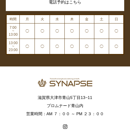
電話予約はこちら
時間
月
火
水
木
金
土
日
7:00
~
◯
◯
◯
◯
◯
◯
◯
13:00
13:00
~
◯
◯
◯
◯
◯
◯
◯
23:00
滋賀県大津市青山5丁目13−11
プロムナード青山内
営業時間：AM ７：００ ～ PM ２３：００