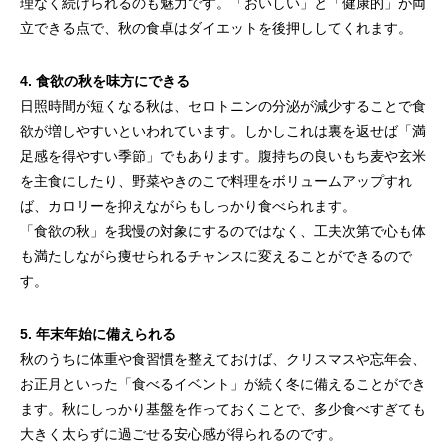
理なく続けられるのも魅力です。「おいしい」と「健康的」が両
立できる点で、秋の食卓はダイエットを後押ししてくれます。
4. 食欲の秋を味方にできる
日照時間が短くなる秋は、セロトニンの分泌が減少することで食
欲が増しやすいといわれています。しかしこれは裏を返せば「満
足感を得やすい季節」でもあります。腹持ちの良いもち麦や玄米
を主食にしたり、野菜やきのこで料理をボリュームアップすれ
ば、カロリーを抑えながらもしっかり食べられます。
「食欲の秋」を我慢の対象にするのではなく、工夫次第で心も体
も満たしながら痩せられるチャンスに変えることができるので
す。
5. 年末年始に備えられる
秋のうちに体重や食習慣を整えておけば、クリスマスや忘年会、
お正月といった「食べるイベント」が続く冬に備えることができ
ます。秋にしっかり基盤を作っておくことで、多少食べすぎても
大きく太らずに過ごせる安心感が得られるのです。