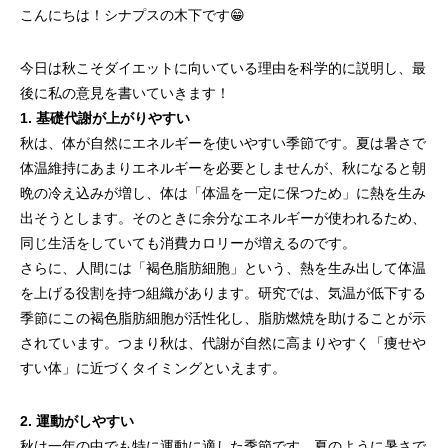
こんにちは！シナプスの木下です😁
今日は秋こそダイエットに向いている理由を科学的に説明し、最
後に私の意見を書いていきます！
1. 基礎代謝が上がりやすい
秋は、体が自然にエネルギーを使いやすい季節です。夏は暑さで
体温維持にあまりエネルギーを必要としませんが、秋になると朝
晩の冷え込みが増し、体は「体温を一定に保つため」に熱を生み
出そうとします。そのときに余分なエネルギーが使われるため、
同じ生活をしていても消費カロリーが増えるのです。
さらに、人間には「褐色脂肪細胞」という、熱を生み出して体温
を上げる役割を持つ組織があります。研究では、気温が低下する
季節にこの褐色脂肪細胞が活性化し、脂肪燃焼を助けることが示
されています。つまり秋は、代謝が自然に高まりやすく「痩せや
すい体」に近づくタイミングといえます。
2. 運動がしやすい
秋は一年の中でも特に運動に適した季節です。夏のように暑さで