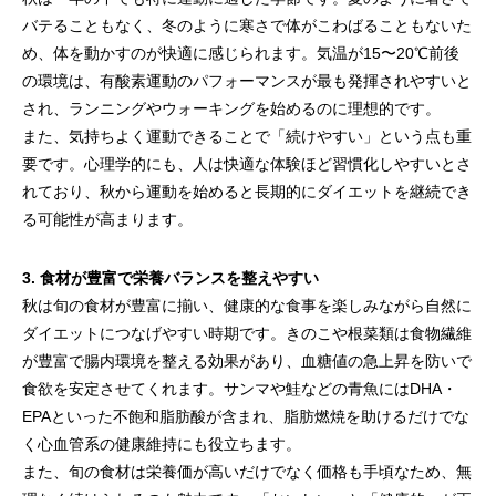
バテることもなく、冬のように寒さで体がこわばることもないた
め、体を動かすのが快適に感じられます。気温が15〜20℃前後
の環境は、有酸素運動のパフォーマンスが最も発揮されやすいと
され、ランニングやウォーキングを始めるのに理想的です。
また、気持ちよく運動できることで「続けやすい」という点も重
要です。心理学的にも、人は快適な体験ほど習慣化しやすいとさ
れており、秋から運動を始めると長期的にダイエットを継続でき
る可能性が高まります。
3. 食材が豊富で栄養バランスを整えやすい
秋は旬の食材が豊富に揃い、健康的な食事を楽しみながら自然に
ダイエットにつなげやすい時期です。きのこや根菜類は食物繊維
が豊富で腸内環境を整える効果があり、血糖値の急上昇を防いで
食欲を安定させてくれます。サンマや鮭などの青魚にはDHA・
EPAといった不飽和脂肪酸が含まれ、脂肪燃焼を助けるだけでな
く心血管系の健康維持にも役立ちます。
また、旬の食材は栄養価が高いだけでなく価格も手頃なため、無