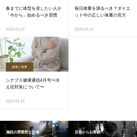
春までに体型を戻したい人が
毎日体重を測るべき？ダイエ
「今から」始めるべき習慣
ット中の正しい体重の見方
2026.01.07
2026.05.22
健康と食事
シナプス健康通信4月号〜冷
え症対策について〜
2023.04.16
施設の雰囲気と設備
店長からお客様へ