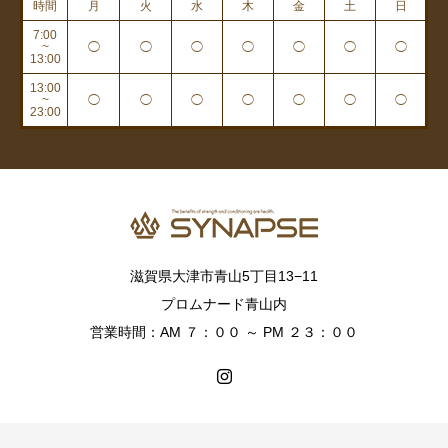
時間
月
火
水
木
金
土
日
7:00
~
◯
◯
◯
◯
◯
◯
◯
13:00
13:00
~
◯
◯
◯
◯
◯
◯
◯
23:00
滋賀県大津市青山5丁目13−11
プロムナード青山内
営業時間：AM ７：００ ～ PM ２３：００