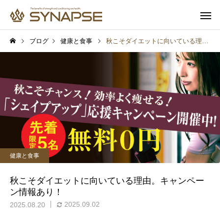
ブログ
健康と食事
秋こそダイエットに向いている理由。キャンペーン情報あり！
寄り添うサポート
多彩なオプ
健康と食事
健康と食事
通勤前でも安心
子供も一緒
夜8時以降に食べると太
毎日1時間の寝不足でも
健康と食事
る？実は時間より大切なこ
る？6週間の研究で起き
とがあります
変化
秋こそダイエットに向いている理由。キャンペー
ン情報あり！
2025.09.02
2025.08.20