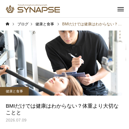
ブログ
健康と食事
BMIだけでは健康はわからない？体重より大切なことと
寄り添うサポート
多彩なオプ
健康と食事
健康と食事
通勤前でも安心
子供も一緒
報
プロテインを飲めば筋肉は
汗をかけば脂肪は燃え
健康と食事
つく？実は多くの人が勘違
実は多くの人が勘違い
いしていること
いること
BMIだけでは健康はわからない？体重より大切な
ことと
2026.07.09