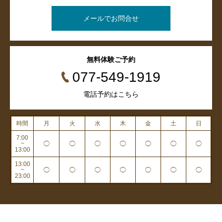
メールでお問合せ
無料体験ご予約
077-549-1919
電話予約はこちら
時間
月
火
水
木
金
土
日
7:00
~
◯
◯
◯
◯
◯
◯
◯
13:00
13:00
~
◯
◯
◯
◯
◯
◯
◯
23:00