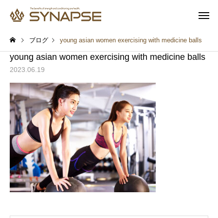
ブログ
young asian women exercising with medicine balls
young asian women exercising with medicine balls
2023.06.19
寄り添うサポート
多彩なオプ
健康と食事
健康と食事
通勤前でも安心
子供も一緒
筋トレするとムキムキにな
プロテインを飲めば筋
る？実は多くの人が誤解し
つく？実は多くの人が
ていること
いしていること