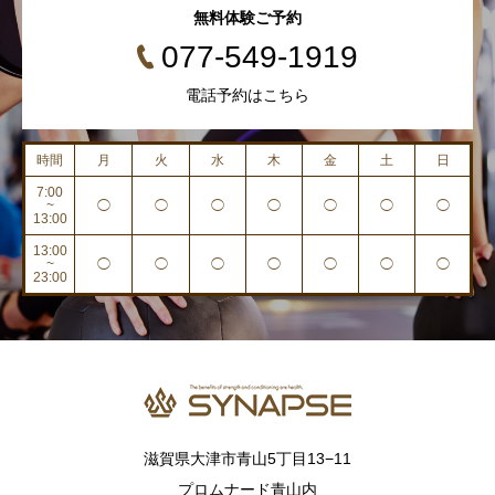
無料体験ご予約
077-549-1919
電話予約はこちら
時間
月
火
水
木
金
土
日
7:00
~
◯
◯
◯
◯
◯
◯
◯
13:00
13:00
~
◯
◯
◯
◯
◯
◯
◯
23:00
滋賀県大津市青山5丁目13−11
プロムナード青山内