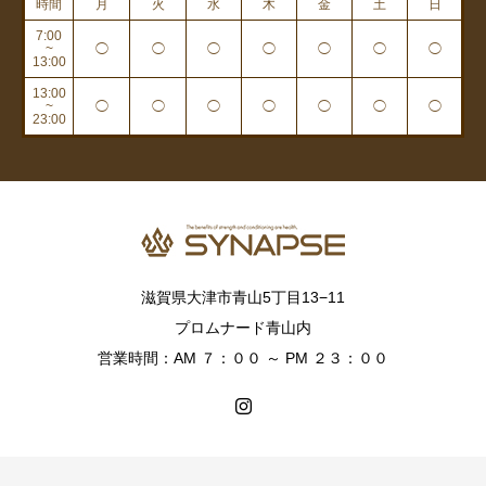
時間
月
火
水
木
金
土
日
7:00
~
◯
◯
◯
◯
◯
◯
◯
13:00
13:00
~
◯
◯
◯
◯
◯
◯
◯
23:00
滋賀県大津市青山5丁目13−11
プロムナード青山内
営業時間：AM ７：００ ～ PM ２３：００