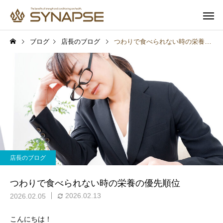
ブログ
店長のブログ
つわりで食べられない時の栄養の優先順位
寄り添うサポート
多彩なオプ
健康と食事
健康と食事
通勤前でも安心
子供も一緒
汗をかけば脂肪は燃える？
痩せる人は「完璧」を
店長のブログ
実は多くの人が勘違いして
さない。ダイエットが
いること
人の共通点とは？
つわりで食べられない時の栄養の優先順位
2026.02.13
2026.02.05
こんにちは！