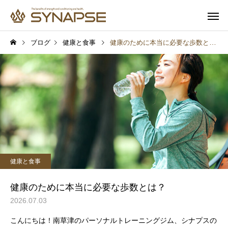
ブログ
健康と食事
健康のために本当に必要な歩数とは？
寄り添うサポート
多彩なオプ
健康と食事
健康と食事
通勤前でも安心
子供も一緒
筋トレするとムキムキにな
プロテインを飲めば筋
健康と食事
る？実は多くの人が誤解し
つく？実は多くの人が
ていること
いしていること
健康のために本当に必要な歩数とは？
2026.07.03
こんにちは！南草津のパーソナルトレーニングジム、シナプスの