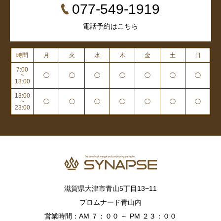
077-549-1919
電話予約はこちら
時間
月
火
水
木
金
土
日
7:00
~
◯
◯
◯
◯
◯
◯
◯
13:00
13:00
~
◯
◯
◯
◯
◯
◯
◯
23:00
滋賀県大津市青山5丁目13−11
プロムナード青山内
営業時間：AM ７：００ ～ PM ２３：００