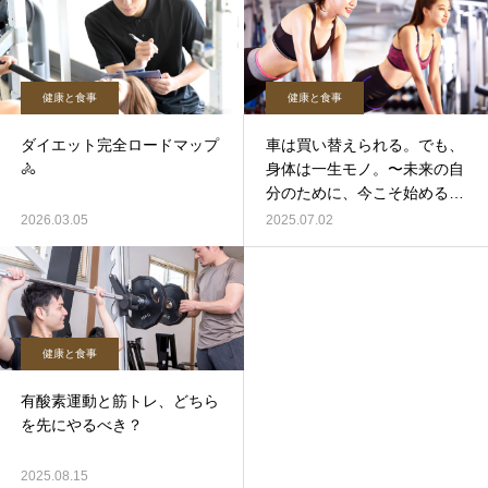
健康と食事
健康と食事
ダイエット完全ロードマップ
車は買い替えられる。でも、
🚴
身体は一生モノ。〜未来の自
分のために、今こそ始める健
康習慣〜
2026.03.05
2025.07.02
健康と食事
有酸素運動と筋トレ、どちら
を先にやるべき？
2025.08.15