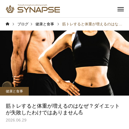
ブログ
健康と食事
筋トレすると体重が増えるのはなぜ？ダイエットが失敗したわけではありません💪
寄り添うサポート
多彩なオプ
健康と食事
健康と食事
通勤前でも安心
子供も一緒
報
プロテインを飲めば筋肉は
汗をかけば脂肪は燃え
健康と食事
つく？実は多くの人が勘違
実は多くの人が勘違い
いしていること
いること
筋トレすると体重が増えるのはなぜ？ダイエット
が失敗したわけではありません💪
2026.06.29