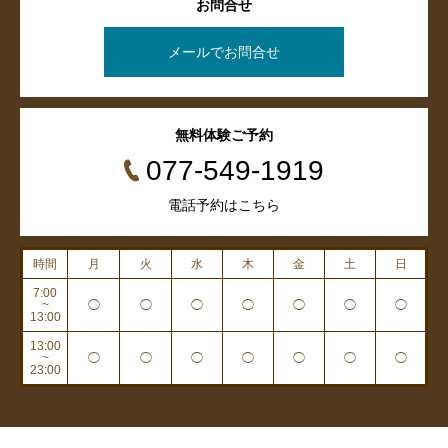
お問合せ
メールでお問合せ
無料体験ご予約
077-549-1919
電話予約はこちら
時間
月
火
水
木
金
土
日
7:00
~
◯
◯
◯
◯
◯
◯
◯
13:00
13:00
~
◯
◯
◯
◯
◯
◯
◯
23:00