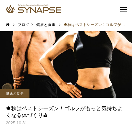
ブログ
健康と食事
🍁秋はベストシーズン！ゴルフがもっと気持ちよくなる体づくり⛳️
寄り添うサポート
多彩なオプ
健康と食事
健康と食事
通勤前でも安心
子供も一緒
報
プロテインを飲めば筋肉は
汗をかけば脂肪は燃え
健康と食事
つく？実は多くの人が勘違
実は多くの人が勘違い
いしていること
いること
🍁秋はベストシーズン！ゴルフがもっと気持ちよ
くなる体づくり⛳️
2025.10.31