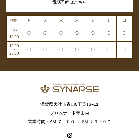
電話予約はこちら
時間
月
火
水
木
金
土
日
7:00
~
◯
◯
◯
◯
◯
◯
◯
13:00
13:00
~
◯
◯
◯
◯
◯
◯
◯
23:00
滋賀県大津市青山5丁目13−11
プロムナード青山内
営業時間：AM ７：００ ～ PM ２３：００