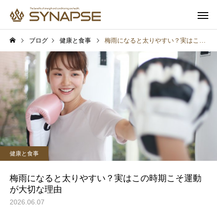
ブログ
健康と食事
梅雨になると太りやすい？実はこの時期こそ運動が大切な理由
寄り添うサポート
多彩なオプ
健康と食事
健康と食事
通勤前でも安心
子供も一緒
報
プロテインを飲めば筋肉は
汗をかけば脂肪は燃え
健康と食事
つく？実は多くの人が勘違
実は多くの人が勘違い
いしていること
いること
梅雨になると太りやすい？実はこの時期こそ運動
が大切な理由
2026.06.07