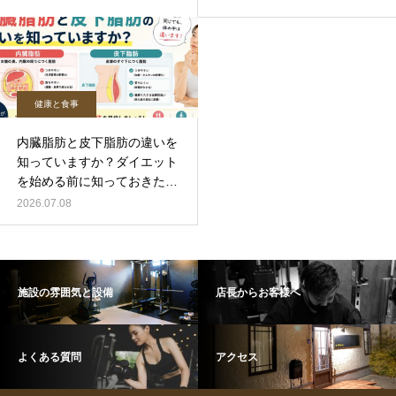
健康と食事
内臓脂肪と皮下脂肪の違いを
知っていますか？ダイエット
を始める前に知っておきたい
基礎知識
2026.07.08
施設の雰囲気と設備
店長からお客様へ
よくある質問
アクセス