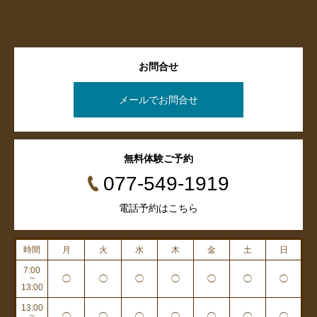
お問合せ
メールでお問合せ
無料体験ご予約
077-549-1919
電話予約はこちら
時間
月
火
水
木
金
土
日
7:00
~
◯
◯
◯
◯
◯
◯
◯
13:00
13:00
~
◯
◯
◯
◯
◯
◯
◯