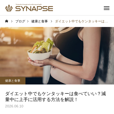
ブログ
健康と食事
ダイエット中でもケンタッキーは食べていい？減量中に上手に活用する方法を解説！
寄り添うサポート
多彩なオプ
健康と食事
健康と食事
通勤前でも安心
子供も一緒
報
プロテインを飲めば筋肉は
汗をかけば脂肪は燃え
健康と食事
つく？実は多くの人が勘違
実は多くの人が勘違い
いしていること
いること
ダイエット中でもケンタッキーは食べていい？減
量中に上手に活用する方法を解説！
2026.06.10