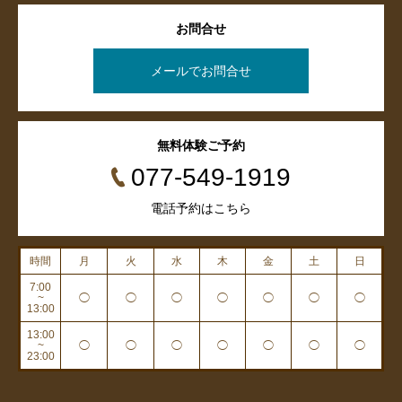
お問合せ
メールでお問合せ
無料体験ご予約
077-549-1919
電話予約はこちら
時間
月
火
水
木
金
土
日
7:00
~
◯
◯
◯
◯
◯
◯
◯
13:00
13:00
~
◯
◯
◯
◯
◯
◯
◯
23:00