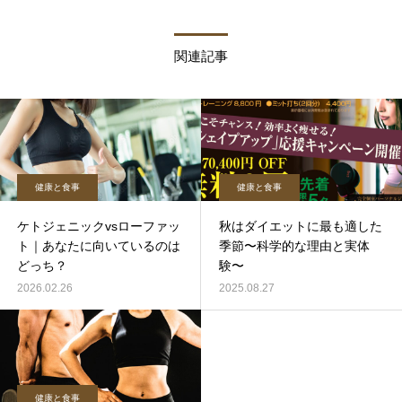
関連記事
健康と食事
健康と食事
ケトジェニックvsローファッ
秋はダイエットに最も適した
ト｜あなたに向いているのは
季節〜科学的な理由と実体
どっち？
験〜
2026.02.26
2025.08.27
健康と食事