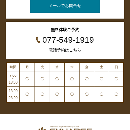
メールでお問合せ
無料体験ご予約
077-549-1919
電話予約はこちら
時間
月
火
水
木
金
土
日
7:00
~
◯
◯
◯
◯
◯
◯
◯
13:00
13:00
~
◯
◯
◯
◯
◯
◯
◯
23:00