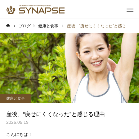
ブログ
健康と食事
産後、“痩せにくくなった”と感じる理由
寄り添うサポート
多彩なオプ
健康と食事
健康と食事
通勤前でも安心
子供も一緒
毎日1時間の寝不足でも太
筋トレするとムキムキ
健康と食事
る？6週間の研究で起きた
る？実は多くの人が誤
変化
ていること
産後、“痩せにくくなった”と感じる理由
2026.05.19
こんにちは！