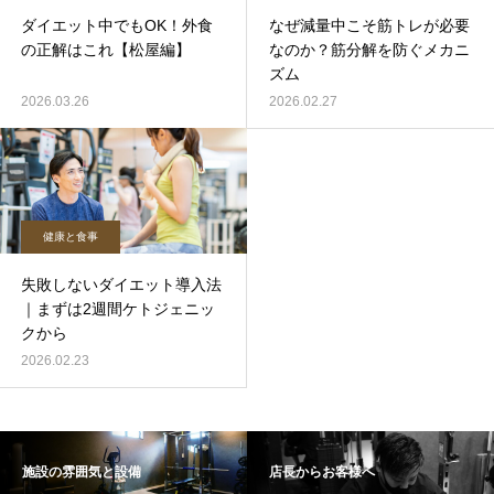
ダイエット中でもOK！外食
なぜ減量中こそ筋トレが必要
の正解はこれ【松屋編】
なのか？筋分解を防ぐメカニ
ズム
2026.03.26
2026.02.27
健康と食事
失敗しないダイエット導入法
｜まずは2週間ケトジェニッ
クから
2026.02.23
施設の雰囲気と設備
店長からお客様へ