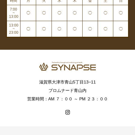
時間
月
火
水
木
金
土
日
7:00
~
◯
◯
◯
◯
◯
◯
◯
13:00
13:00
~
◯
◯
◯
◯
◯
◯
◯
23:00
滋賀県大津市青山5丁目13−11
プロムナード青山内
営業時間：AM ７：００ ～ PM ２３：００