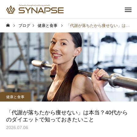
ブログ
健康と食事
「代謝が落ちたから痩せない」は本当？40代からのダイエットで知っておきたいこと
寄り添うサポート
多彩なオプ
健康と食事
健康と食事
通勤前でも安心
子供も一緒
毎日1時間の寝不足でも太
筋トレするとムキムキ
健康と食事
る？6週間の研究で起きた
る？実は多くの人が誤
変化
ていること
「代謝が落ちたから痩せない」は本当？40代から
のダイエットで知っておきたいこと
2026.07.06