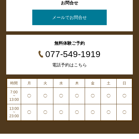
お問合せ
メールでお問合せ
無料体験ご予約
077-549-1919
電話予約はこちら
時間
月
火
水
木
金
土
日
7:00
~
◯
◯
◯
◯
◯
◯
◯
13:00
13:00
~
◯
◯
◯
◯
◯
◯
◯
23:00