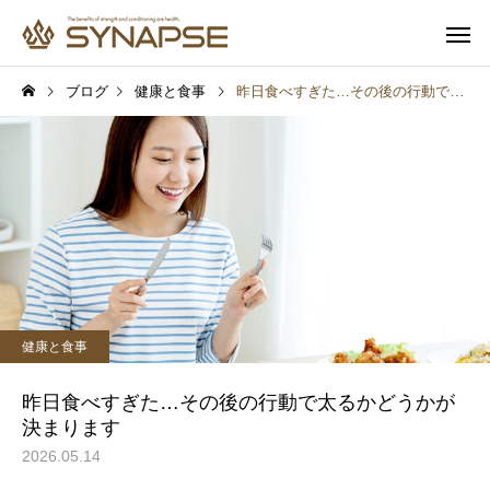
ブログ
健康と食事
昨日食べすぎた…その後の行動で太るかどうかが決まります
寄り添うサポート
多彩なオプ
健康と食事
健康と食事
通勤前でも安心
子供も一緒
毎日1時間の寝不足でも太
筋トレするとムキムキ
健康と食事
る？6週間の研究で起きた
る？実は多くの人が誤
変化
ていること
昨日食べすぎた…その後の行動で太るかどうかが
決まります
2026.05.14